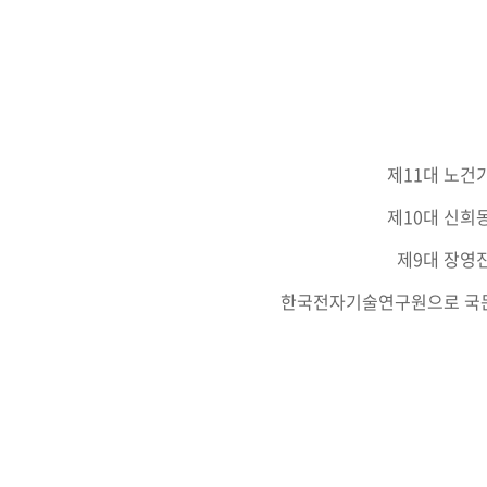
제11대 노건
제10대 신희
제9대 장영
한국전자기술연구원으로 국