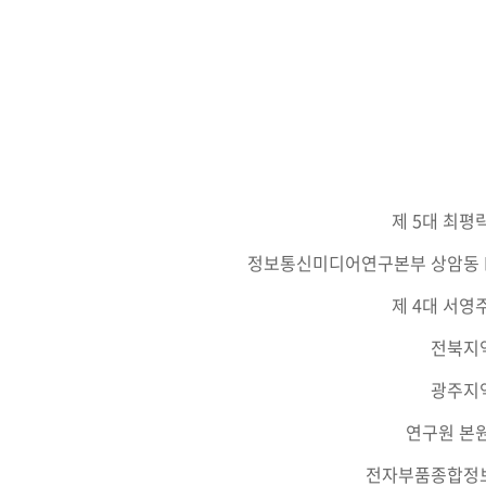
제 5대 최평
정보통신미디어연구본부 상암동 D
제 4대 서영
전북지
광주지
연구원 본원
전자부품종합정