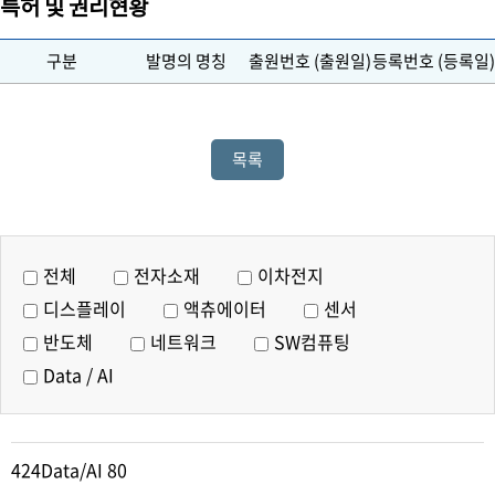
특허 및 권리현황
구분
발명의 명칭
출원번호 (출원일)
등록번호 (등록일)
목록
전체
전자소재
이차전지
디스플레이
액츄에이터
센서
반도체
네트워크
SW컴퓨팅
Data / AI
424
Data/AI 80