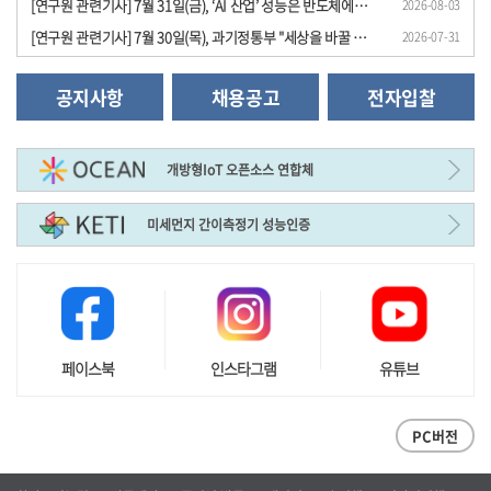
[연구원 관련기사] 7월 31일(금), ‘AI 산업’ 성능은 반도체에서, 경쟁력은 전동 시스템..
2026-08-03
[연구원 관련기사] 7월 30일(목), 과기정통부 "세상을 바꿀 원천기술 과제 24개 선정", ..
2026-07-31
공지사항
채용공고
전자입찰
개방형IoT 오픈소스 연합체
미세먼지 간이측정기 성능인증
페이스북
인스타그램
유튜브
PC버전