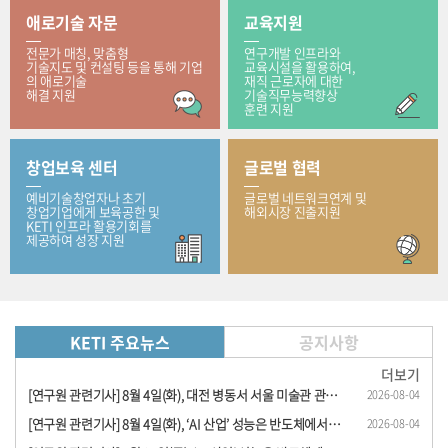
애로기술 자문
교육지원
전문가 매칭, 맞춤형
연구개발 인프라와
기술지도 및 컨설팅 등을 통해 기업
교육시설을 활용하여,
의 애로기술
재직 근로자에 대한
해결 지원
기술직무능력향상
훈련 지원
창업보육 센터
글로벌 협력
예비기술창업자나 초기
글로벌 네트워크연계 및
창업기업에게 보육공한 및
해외시장 진출지원
KETI 인프라 활용기회를
제공하여 성장 지원
KETI 주요뉴스
공지사항
더보기
[연구원 관련기사] 8월 4일(화), 대전 병동서 서울 미술관 관람… KETI, 로봇 이용 원격 문..
2026-08-04
[연구원 관련기사] 8월 4일(화), ‘AI 산업’ 성능은 반도체에서, 경쟁력은 전동 시스템..
2026-08-04