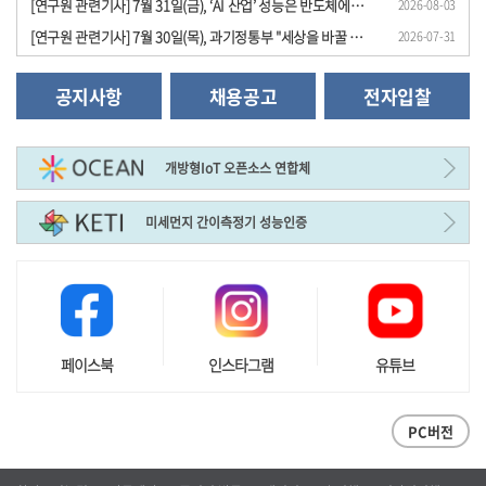
[연구원 관련기사] 7월 31일(금), ‘AI 산업’ 성능은 반도체에서, 경쟁력은 전동 시스템..
2026-08-03
[연구원 관련기사] 7월 30일(목), 과기정통부 "세상을 바꿀 원천기술 과제 24개 선정", ..
2026-07-31
공지사항
채용공고
전자입찰
개방형IoT 오픈소스 연합체
미세먼지 간이측정기 성능인증
페이스북
인스타그램
유튜브
PC버전