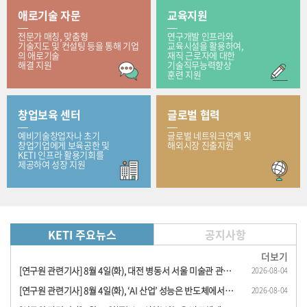
애로기술 자문
교육지원
전문가 매칭, 맞춤형
연구개발 인프라와
기술지도 및 컨설팅 등을 통해 기업
교육시설을 활용하여,
의 애로기술
재직 근로자에 대한
해결 지원
기술직무능력향상
훈련 지원
창업보육 센터
글로벌 협력
예비기술창업자나 초기
글로벌 네트워크연계 및
창업기업에게 보육공한 및
해외시장 진출지원
KETI 인프라 활용기회를
제공하여 성장 지원
KETI 주요뉴스
공지사항
더보기
[연구원 관련기사] 8월 4일(화), 대전 병동서 서울 미술관 관람… KETI, 로봇 이용 원격 문..
2026-08-04
[연구원 관련기사] 8월 4일(화), ‘AI 산업’ 성능은 반도체에서, 경쟁력은 전동 시스템..
2026-08-04